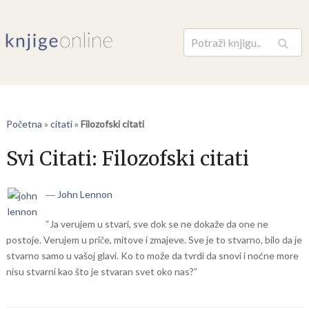
Pretraga
Početna
»
citati
»
Filozofski citati
Svi Citati:
Filozofski citati
― John Lennon
“Ja verujem u stvari, sve dok se ne dokaže da one ne
postoje. Verujem u priče, mitove i zmajeve. Sve je to stvarno, bilo da je
stvarno samo u vašoj glavi. Ko to može da tvrdi da snovi i noćne more
nisu stvarni kao što je stvaran svet oko nas?”