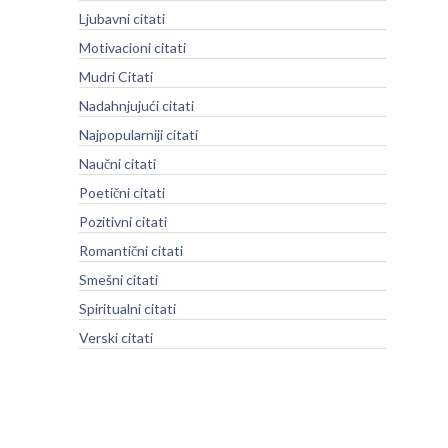
Ljubavni citati
Motivacioni citati
Mudri Citati
Nadahnjujući citati
Najpopularniji citati
Naučni citati
Poetični citati
Pozitivni citati
Romantični citati
Smešni citati
Spiritualni citati
Verski citati