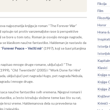
Fikcija
Film
Filozofij
Horor
va najpoznatija knjiga je roman “The Forever War”
ji opisuje rat protiv vanzemaljske rase iz perspektive
Hrana &
oji se bore u tom ratu. Roman je osvojio mnoge nagrade,
Inspirat
ra se klasikom naučne fantastike. Haldeman je nastavio da
Istorija 
 “
Forever Peace – Večiti mir
” (1997), koji se bavi pitanjima
Istorijsk
Kapitaln
e napisao mnoge druge romane, uključujući “The
Klasici
1999), “Old Twentieth” (2005) i “Work Done for Hire”
Knjige 
ada, uključujući pet nagrada Hugo, pet nagrada Nebula,
nagradu i mnoge druge.
Knjige O
Knjige Z
isaca naučne fantastike svih vremena. Njegovi romani i
Književ
tastike, a često istražuju složene teme kao što su rat,
Krimići 
nje kroz vreme. Haldemanova dela su prevedena na
 i televiziju.