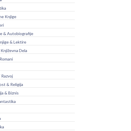
tika
ne Knjige
eri
je & Autobiografije
njige & Lektire
Književna Dela
 Romani
 Razvoj
st & Religija
ja & Biznis
antastika
a
ika