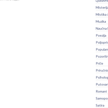
Ljubavni
Misterij
Mistika 
Muzika
Naučna 
Poezija
Poljopri
Popular
Pozoriš
Priče
Priručni
Psiholog
Putovan
Romani
Samopo
Satira