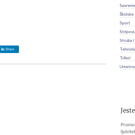
Savreme
Školske
Sport
Stripovi
Struka i
Tehnolo
Share
Trileri
Umetnos
Jeste
Promov
ljubite