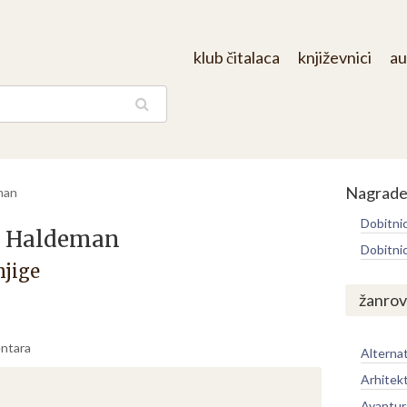
klub čitalaca
književnici
au
aga
Nagrad
man
Dobitni
e Haldeman
Dobitni
njige
žanrov
ntara
Alternat
Arhitek
Avantur