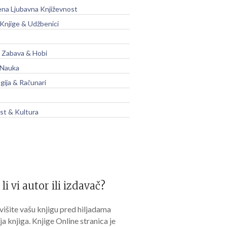
na Ljubavna Književnost
 Knjige & Udžbenici
, Zabava & Hobi
 Nauka
gija & Računari
t & Kultura
 li vi autor ili izdavač?
išite vašu knjigu pred hiljadama
lja knjiga. Knjige Online stranica je