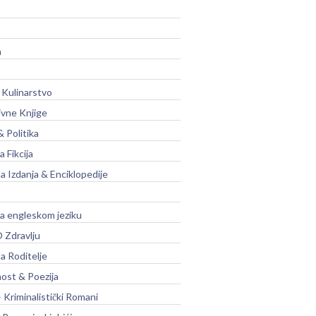
a
 Kulinarstvo
ivne Knjige
& Politika
a Fikcija
a Izdanja & Enciklopedije
na engleskom jeziku
 Zdravlju
a Roditelje
nost & Poezija
– Kriminalistički Romani