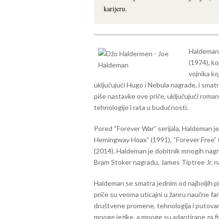
karijeru.
Haldemano
(1974), ko
vojnika k
uključujući Hugo i Nebula nagrade, i smat
piše nastavke ove priče, uključujući roman
tehnologije i rata u budućnosti.
Pored “Forever War” serijala, Haldeman j
Hemingway Hoax” (1991), “Forever Free” (
(2014). Haldeman je dobitnik mnogih nagr
Bram Stoker nagradu, James Tiptree Jr. 
Haldeman se smatra jednim od najboljih p
priče su veoma uticajni u žanru naučne fan
društvene promene, tehnologija i putova
mnoge jezike, a mnoge su adaptirane za film