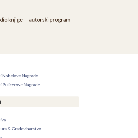
dio knjige
autorski program
e
ci Nobelove Nagrade
ci Pulicerove Nagrade
i
iva
tura & Građevinarstvo
a