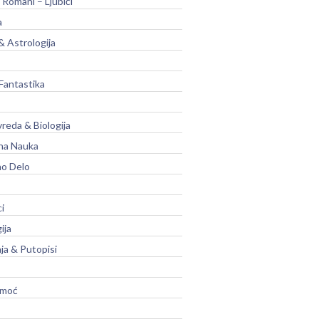
 Romani – Ljubići
a
& Astrologija
Fantastika
vreda & Biologija
na Nauka
no Delo
ci
ija
ja & Putopisi
moć