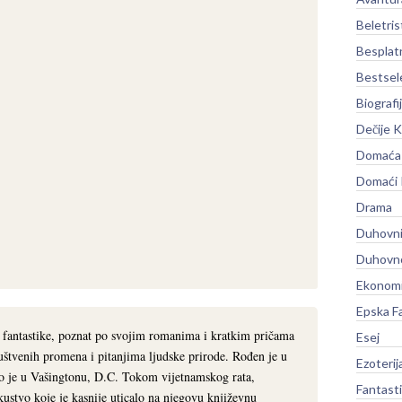
Beletris
Besplat
Bestsel
Biografi
Dečije K
Domaća 
Domaći
Drama
Duhovni
Duhovno
Ekonomi
Epska F
 fantastike, poznat po svojim romanima i kratkim pričama
Esej
uštvenih promena i pitanjima ljudske prirode. Rođen je u
Ezoterij
o je u Vašingtonu, D.C. Tokom vijetnamskog rata,
Fantast
kustvo koje je kasnije uticalo na njegovu književnu