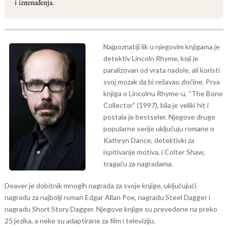
i iznenađenja.
Najpoznatiji lik u njegovim knjigama je
detektiv Lincoln Rhyme, koji je
paralizovan od vrata nadole, ali koristi
svoj mozak da bi rešavao zločine. Prva
knjiga o Lincolnu Rhyme-u, “The Bone
Collector” (1997), bila je veliki hit i
postala je bestseler. Njegove druge
popularne serije uključuju romane o
Kathryn Dance, detektivki za
ispitivanje motiva, i Colter Shaw,
tragaču za nagradama.
Deaver je dobitnik mnogih nagrada za svoje knjige, uključujući
nagradu za najbolji roman Edgar Allan Poe, nagradu Steel Dagger i
nagradu Short Story Dagger. Njegove knjige su prevedene na preko
25 jezika, a neke su adaptirane za film i televiziju.