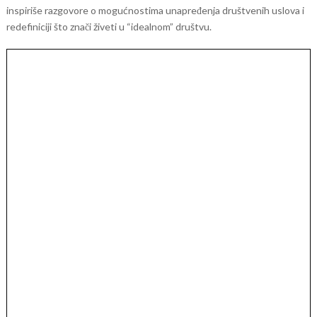
inspiriše razgovore o mogućnostima unapređenja društvenih uslova i
redefiniciji što znači živeti u “idealnom” društvu.