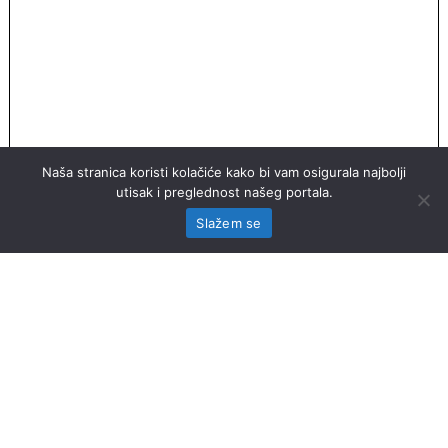
Naša stranica koristi kolačiće kako bi vam osigurala najbolji
utisak i preglednost našeg portala.
Slažem se