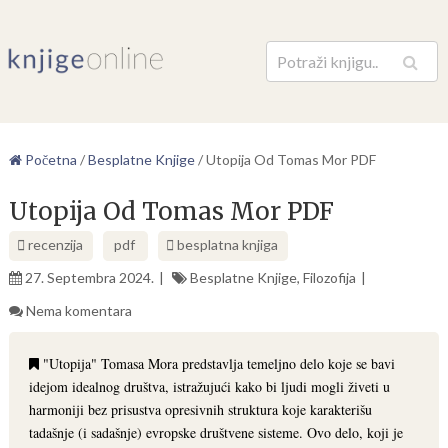
Pretraga
Početna
/
Besplatne Knjige
/
Utopija Od Tomas Mor PDF
Utopija Od Tomas Mor PDF
recenzija
pdf
besplatna knjiga
27. Septembra 2024.
Besplatne Knjige
,
Filozofija
Nema komentara
"Utopija" Tomasa Mora predstavlja temeljno delo koje se bavi
idejom idealnog društva, istražujući kako bi ljudi mogli živeti u
harmoniji bez prisustva opresivnih struktura koje karakterišu
tadašnje (i sadašnje) evropske društvene sisteme. Ovo delo, koji je