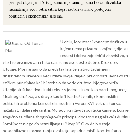
prvi put objavljen 1516. godine, nije samo plodno tlo za filozofska
razmatranja već i oštra satira koja razotkriva mane postojećih
političkih i ekonomskih sistema.
U delu, Mor iznosi koncept društva u
kojem nema privatne svojine, gdje su
resursi i dobra zajednički vlasništvo, a
vlast je organizovana tako da promoviše opšte dobro. Kroz opis
Utopije, Mor ne samo da predstavlja alternativu tadašnjem
društvenom uređenju već i izlaže svoje ideje o pravičnosti, jednakosti i
etičkim principima koji bi trebalo da vode društvo.
Njegova vizija
Utopije služi kao dvostruki tekst: s jedne strane kao nacrt mogućeg
idealnog društva, a s druge kao kritika društvenih, ekonomskih i
političkih problema koji su bili prisutni u Evropi XVI veka, a koji su,
nažalost, i dalje relevantni. Moraov lični život i politička karijera, koja je
tragično završena zbog njegovih principa, dodatno naglašavaju dubinu
i ozbiljnost njegovih razmišljanja u “Utopiji”.
Ovo delo ostaje
nezaobilazno u razmatranju evolucije zapadne misli i kontinuirano